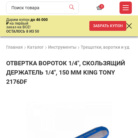
0
Дарим купон
до 46 000
₽
на первый
ЗАБРАТЬ КУПОН
заказ на ВСЕ!
ОСТАЛОСЬ 8 ИЗ 50
Главная
Каталог
Инструменты
Трещотки, воротки и удлин
ОТВЕРТКА ВОРОТОК 1/4", СКОЛЬЗЯЩИЙ
ДЕРЖАТЕЛЬ 1/4", 150 ММ KING TONY
2176DF
Удобные
Гарантия
Доставка
способы
1 год
от 2 дней
860
оплаты
₽
имальная