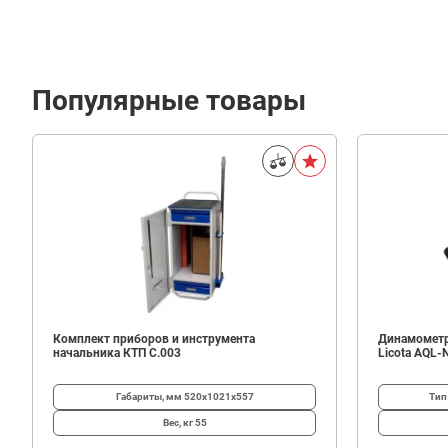
Популярные товары
3
140
В корзину
₽
Комплект приборов и инструмента
Динамометр
начальника КТП C.003
Licota AQL-
Габариты, мм
520х1021х557
Тип
Вес, кг
55