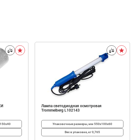
КИ
Лампа светодиодная осмотровая
Trommelberg L102143
150х40
Упаковочные размеры, мм
550х100х60
Вес в упаковке, кг
0,765