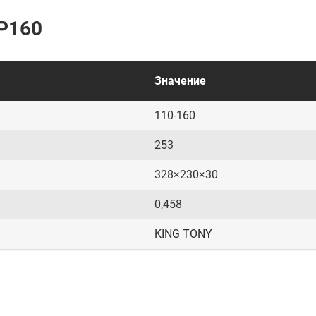
P160
Значение
110-160
253
328×230×30
0,458
KING TONY