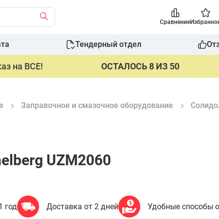
Сравнение
Избранно
ата
Тендерный отдел
От
аз на ВСЕ!
ОСТАЛОСЬ 8 ИЗ 50
е
Заправочное и смазочное оборудование
Солидо
elberg UZM2060
1 год
Доставка от 2 дней
Удобные способы 