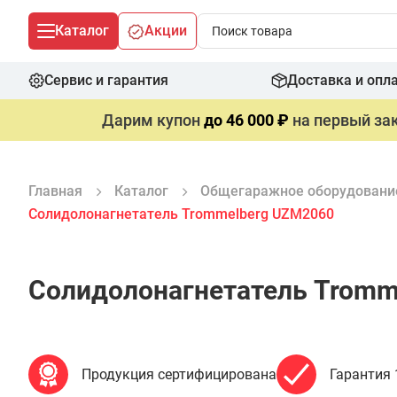
Каталог
Акции
Сервис и гарантия
Доставка и опл
Дарим купон
до 46 000 ₽
на первый зак
Главная
Каталог
Общегаражное оборудовани
Солидолонагнетатель Trommelberg UZM2060
Солидолонагнетатель Tromm
Продукция сертифицирована
Гарантия 