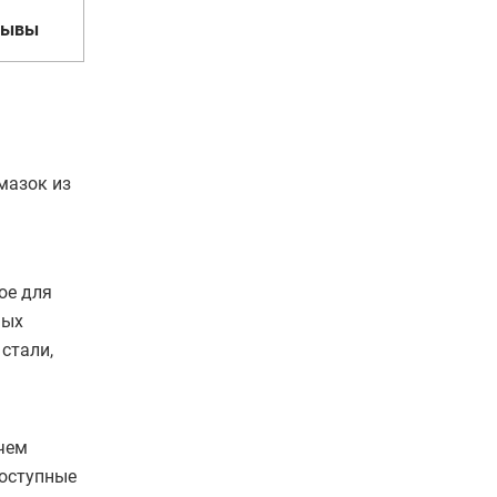
зывы
мазок из
ое для
ных
стали,
очем
доступные