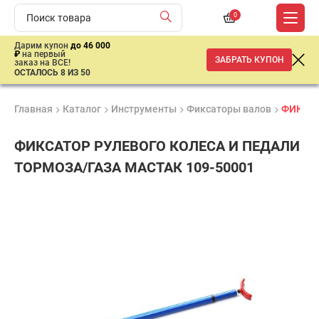
0
Дарим купон
до 46 000
₽
на первый
ЗАБРАТЬ КУПОН
заказ на ВСЕ!
ОСТАЛОСЬ 8 ИЗ 50
Главная
Каталог
Инструменты
Фиксаторы валов
ФИКСАТ
ФИКСАТОР РУЛЕВОГО КОЛЕСА И ПЕДАЛИ
ТОРМОЗА/ГАЗА МАСТАК 109-50001
Продукция
Гарантия
Доставк
сертифицирована
1 год
от 2 дне
5
700
₽