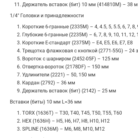
Держатель вставок (бит) 10 мм (414810M) – 38
1/4" Головки и принадлежности
Короткие 6-гранные (2335M) – 4, 4.5, 5, 5.5, 6, 7, 8, 
Глубокие 6-гранные (2235M) – 6, 7, 8, 9, 10, 11, 12
Короткие Е-стандарт (2375M) – E4, E5, E6, E7, E8
Трещотка флажковая с кнопкой (2771-55G) – 24 
Вороток с шарниром (2452-05F) – 125 мм
Отвертка-вороток (2178DF) – 150 мм
Удлинители (2221) – 50, 150 мм
Кардан (2792) – 36 мм
Держатель вставок (бит) (2142) – 25 мм
Вставки (биты) 10 мм L=36 мм
TORX (1636T) – T30, T40, T45, T50, T55, T60
HEX (1636H) – H5, H6, H7, H8, H10, H12
SPLINE (1636M) – M6, M8, M10, M12