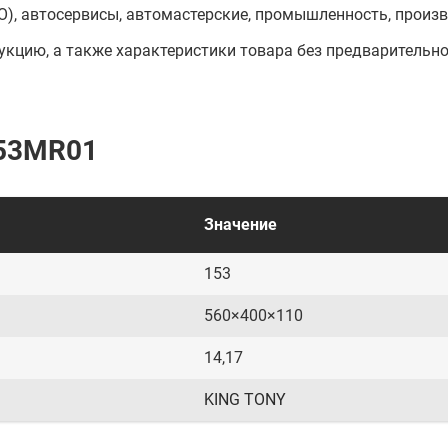
О), автосервисы, автомастерские, промышленность, прои
кцию, а также характеристики товара без предварительн
553MR01
Значение
153
560×400×110
14,17
KING TONY