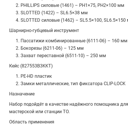
PHILLIPS силовые (1461) – PH1×75, PH2×100 мм
SLOTTED (1422) – SL6.5×38 мм
SLOTTED силовые (1462) – SL5.5×100, SL6.5×15
Шарнирно-губцевый инструмент
Пассатижи комбинированные (6111-06) – 160 м
Бокорезы (6211-06) – 125 мм
Захват переставной (6511-10) – 250 мм
Кейс (827553B3KKT)
PE-HD пластик
Замки металлические, тип фиксатора CLIP-LOCK
Назначение
Набор подойдёт в качестве надёжного помощника для 
мастерской или станции ТО.
Область применения