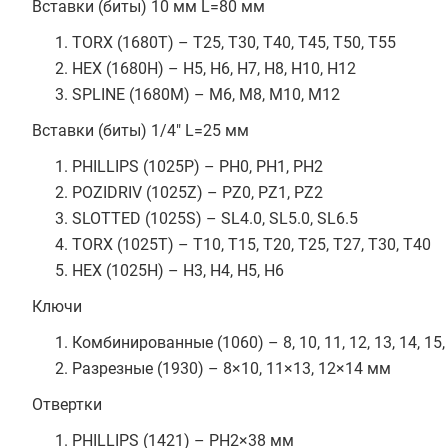
Вставки (биты) 10 мм L=80 мм
TORX (1680T) – T25, T30, T40, T45, T50, T55
HEX (1680H) – H5, H6, H7, H8, H10, H12
SPLINE (1680M) – M6, M8, M10, M12
Вставки (биты) 1/4" L=25 мм
PHILLIPS (1025P) – PH0, PH1, PH2
POZIDRIV (1025Z) – PZ0, PZ1, PZ2
SLOTTED (1025S) – SL4.0, SL5.0, SL6.5
TORX (1025T) – T10, T15, T20, T25, T27, T30, T40
HEX (1025H) – H3, H4, H5, H6
Ключи
Комбинированные (1060) – 8, 10, 11, 12, 13, 14, 15, 1
Разрезные (1930) – 8×10, 11×13, 12×14 мм
Отвертки
PHILLIPS (1421) – PH2×38 мм