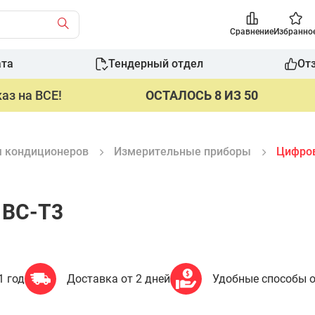
Сравнение
Избранно
ата
Тендерный отдел
От
аз на ВСЕ!
ОСТАЛОСЬ 8 ИЗ 50
я кондиционеров
Измерительные приборы
Цифров
 BC-T3
1 год
Доставка от 2 дней
Удобные способы 