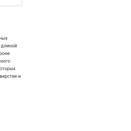
зных
 длиной
роне
рного
которых
верстие и