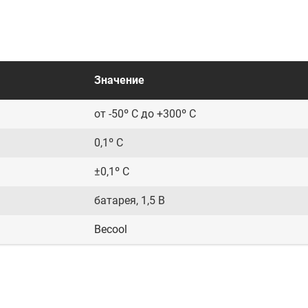
Значение
от -50º С до +300º С
0,1º С
±0,1º С
батарея, 1,5 В
Becool