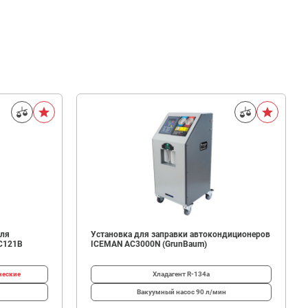
для
Установка для заправки автокондиционеров
C121B
ICEMAN AC3000N (GrunBaum)
ческие
Хладагент
R-134a
Вакуумный насос
90 л/мин