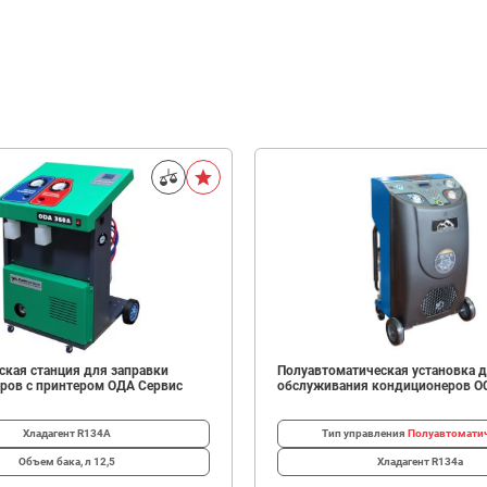
ская станция для заправки
Полуавтоматическая установка 
ров с принтером ОДА Сервис
обслуживания кондиционеров O
Хладагент
R134A
Тип управления
Полуавтомати
Объем бака, л
12,5
Хладагент
R134a