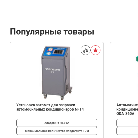
Популярные товары
1
033
В корзину
₽
Установка автомат для заправки
Автоматиче
автомобильных кондиционеров NF14
кондиционе
ODA-360A
Хладагент
R134A
Максимальное количество хладагента
10 л