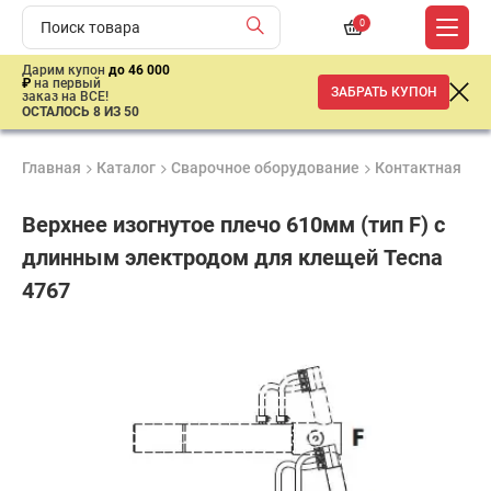
0
Дарим купон
до 46 000
₽
на первый
ЗАБРАТЬ КУПОН
заказ на ВСЕ!
ОСТАЛОСЬ 8 ИЗ 50
Главная
Каталог
Сварочное оборудование
Контактная св
Верхнее изогнутое плечо 610мм (тип F) с
длинным электродом для клещей Tecna
4767
Продукция
Гарантия
Доставк
сертифицирована
1 год
от 2 дне
ар
продан
имальная