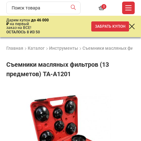
0
Дарим купон
до 46 000
₽
на первый
ЗАБРАТЬ КУПОН
заказ на ВСЕ!
ОСТАЛОСЬ 8 ИЗ 50
Главная
Каталог
Инструменты
Съемники масляных фильт
Съемники масляных фильтров (13
предметов) TA-A1201
Удобные
Гарантия
Доставка
способы
1 год
от 2 дней
2
оплаты
601
₽