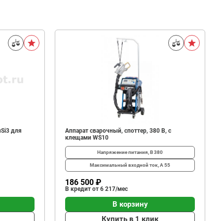
Si3 для
Аппарат сварочный, споттер, 380 В, с
клещами WS10
Напряжение питания, В
380
Максимальный входной ток, А
55
186 500 ₽
В кредит от 6 217/мес
В корзину
Купить в 1 клик