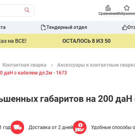
Сравнение
Избранно
ата
Тендерный отдел
От
аз на ВСЕ!
ОСТАЛОСЬ 8 ИЗ 50
Контактная сварка
Аксессуары к контактным сварк
 даН с кабелем дл.2м - 1673
шенных габаритов на 200 даН с
1 год
Доставка от 2 дней
Удобные способы 