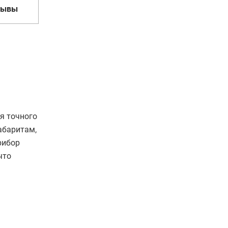
зывы
я точного
абаритам,
рибор
что