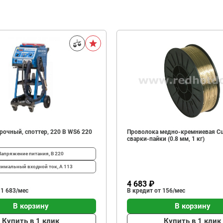
рочный, споттер, 220 В WS6 220
Проволока медно-кремниевая Cu
сварки-пайки (0.8 мм, 1 кг)
Напряжение питания, В
220
имальный входной ток, А
113
4 683 ₽
 1 683/мес
В кредит от 156/мес
В корзину
В корзину
Купить в 1 клик
Купить в 1 клик