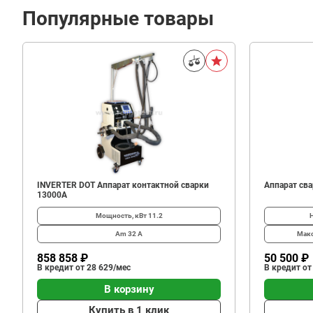
Популярные товары
INVERTER DOT Аппарат контактной сварки
Аппарат сва
13000А
Мощность, кВт
11.2
Am
32 А
Макс
858 858 ₽
50 500 ₽
В кредит от 28 629/мес
В кредит от
В корзину
Купить в 1 клик