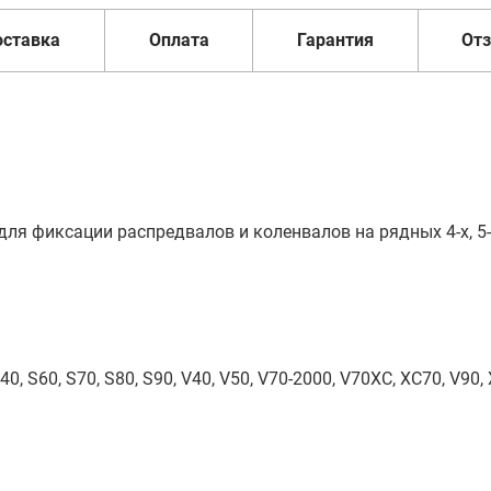
оставка
Оплата
Гарантия
От
я фиксации распредвалов и коленвалов на рядных 4-х, 5-и
40, S60, S70, S80, S90, V40, V50, V70-2000, V70XC, XC70, V90,