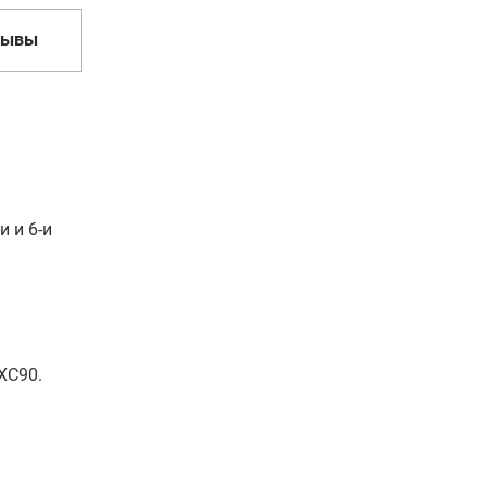
зывы
 и 6-и
 XC90.