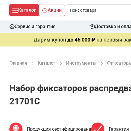
Каталог
Акции
Сервис и гарантия
Доставка и опл
Дарим купон
до 46 000 ₽
на первый зак
Главная
Каталог
Инструменты
Фиксаторы
Набор фиксаторов распредва
21701C
Продукция сертифицирована
Гарантия 