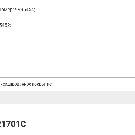
омер: 9995454;
5452;
оксидированное покрытие
21701C