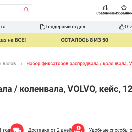
Сравнение
Избранно
ата
Тендерный отдел
От
аз на ВСЕ!
ОСТАЛОСЬ 8 ИЗ 50
 валов
Набор фиксаторов распредвала / коленвала, 
ла / коленвала, VOLVO, кейс, 
1 год
Доставка от 2 дней
Удобные способы 