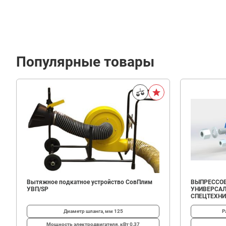
Популярные товары
98
100
В корзину
₽
Вытяжное подкатное устройство СовПлим
ВЫПРЕССОВ
УВП/SP
УНИВЕРСАЛ
СПЕЦТЕХН
Диаметр шланга, мм
125
Р
Мощность электродвигателя, кВт
0,37