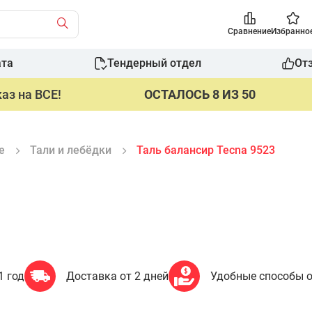
Сравнение
Избранно
ата
Тендерный отдел
От
аз на ВСЕ!
ОСТАЛОСЬ 8 ИЗ 50
е
Тали и лебёдки
Таль балансир Tecna 9523
1 год
Доставка от 2 дней
Удобные способы 