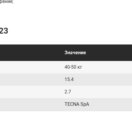
рение;
23
Значение
40-50 кг
15.4
2.7
TECNA SpA