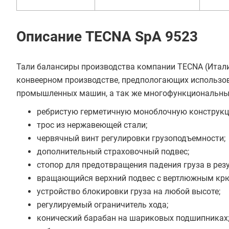
В кредит от 3 270 руб/
Описание TECNA SpA 9523
мес
Тали балансиры производства компании TECNA (Итали
конвеерном производстве, предпологающих использов
промышленных машин, а так же многофункциональных
ребристую герметичную моноблочную конструкц
трос из нержавеющей стали;
червячный винт регулировки грузоподъемности;
дополнительный страховочный подвес;
стопор для предотвращения падения груза в резу
вращающийся верхний подвес с вертлюжным кр
устройство блокировки груза на любой высоте;
регулируемый ограничитель хода;
конический барабан на шариковых подшипниках