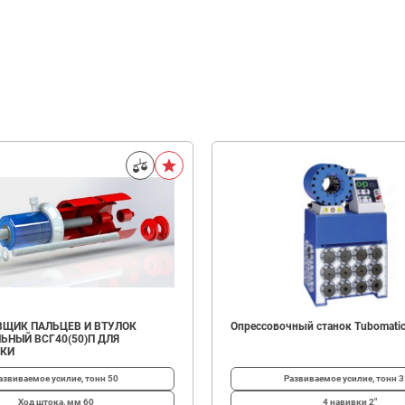
ЩИК ПАЛЬЦЕВ И ВТУЛОК
Опрессовочный станок Tubomatic
ЬНЫЙ ВСГ40(50)П ДЛЯ
ИКИ
азвиваемое усилие, тонн
50
Развиваемое усилие, тонн
3
Ход штока, мм
60
4 навивки
2"