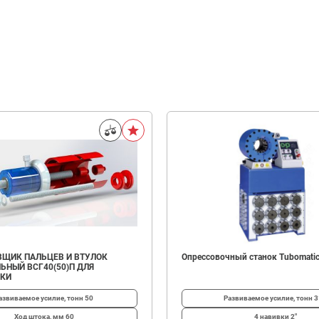
ЩИК ПАЛЬЦЕВ И ВТУЛОК
Опрессовочный станок Tubomatic
ЬНЫЙ ВСГ40(50)П ДЛЯ
ИКИ
азвиваемое усилие, тонн
50
Развиваемое усилие, тонн
3
Ход штока, мм
60
4 навивки
2"