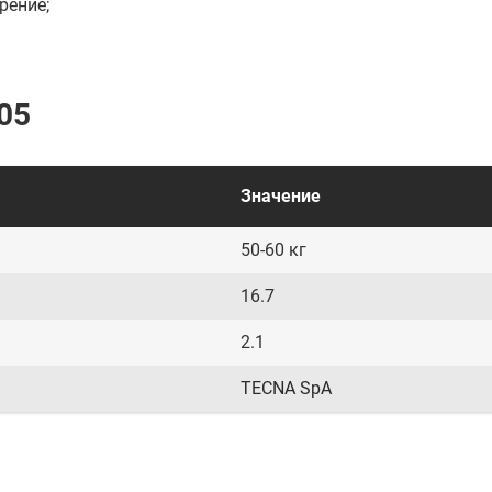
рение;
05
Значение
50-60 кг
16.7
2.1
TECNA SpA