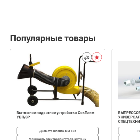
Популярные товары
95
700
В корзину
₽
Вытяжное подкатное устройство СовПлим
ВЫПРЕССОВ
УВП/SP
УНИВЕРСАЛ
СПЕЦТЕХН
Диаметр шланга, мм
125
Р
Мощность электродвигателя, кВт
0,37