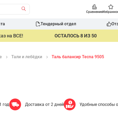
Сравнение
Избранно
ата
Тендерный отдел
От
аз на ВСЕ!
ОСТАЛОСЬ 8 ИЗ 50
е
Тали и лебёдки
Таль балансир Tecna 9505
1 год
Доставка от 2 дней
Удобные способы 