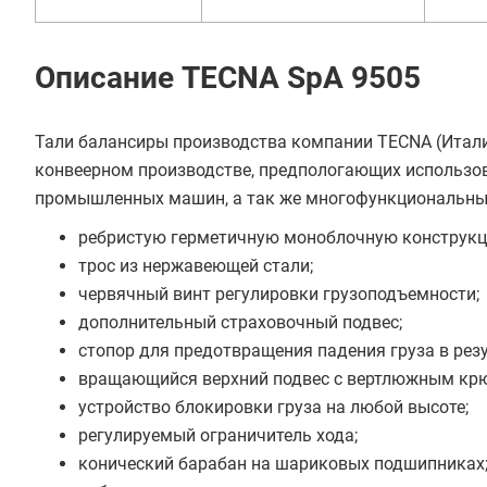
В кредит от 3 190 руб/
Описание TECNA SpA 9505
мес
Тали балансиры производства компании TECNA (Итали
конвеерном производстве, предпологающих использов
промышленных машин, а так же многофункциональных
ребристую герметичную моноблочную конструкц
трос из нержавеющей стали;
червячный винт регулировки грузоподъемности;
дополнительный страховочный подвес;
стопор для предотвращения падения груза в резу
вращающийся верхний подвес с вертлюжным кр
устройство блокировки груза на любой высоте;
регулируемый ограничитель хода;
конический барабан на шариковых подшипниках