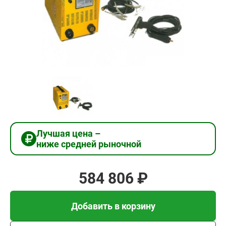
584
806
₽
Добавить в корзину
Купить в 1 клик
Лучшая цена –
ниже средней рыночной
В кредит от 19 494 руб/
мес
584 806 ₽
Добавить в корзину