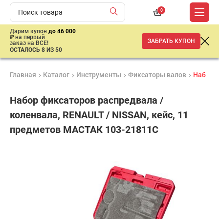
0
Дарим купон
до 46 000
₽
на первый
ЗАБРАТЬ КУПОН
заказ на ВСЕ!
ОСТАЛОСЬ 8 ИЗ 50
Главная
Каталог
Инструменты
Фиксаторы валов
Набор ф
Набор фиксаторов распредвала /
коленвала, RENAULT / NISSAN, кейс, 11
предметов МАСТАК 103-21811C
Продукция
Гарантия
Доставк
сертифицирована
1 год
от 2 дне
12
550