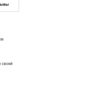
зывы
ов
 своей