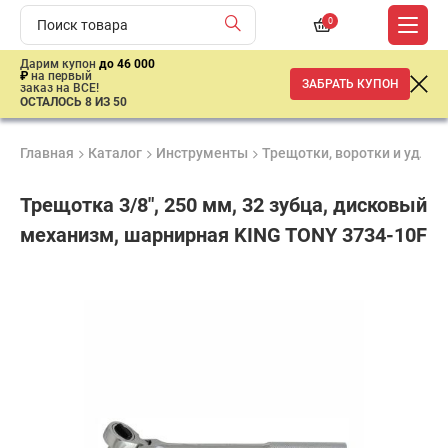
0
Дарим купон
до 46 000
₽
на первый
ЗАБРАТЬ КУПОН
заказ на ВСЕ!
ОСТАЛОСЬ 8 ИЗ 50
Главная
Каталог
Инструменты
Трещотки, воротки и удлин
Трещотка 3/8", 250 мм, 32 зубца, дисковый
механизм, шарнирная KING TONY 3734-10F
Удобные
Гарантия
Доставка
способы
1 год
от 2 дней
1
оплаты
430
₽