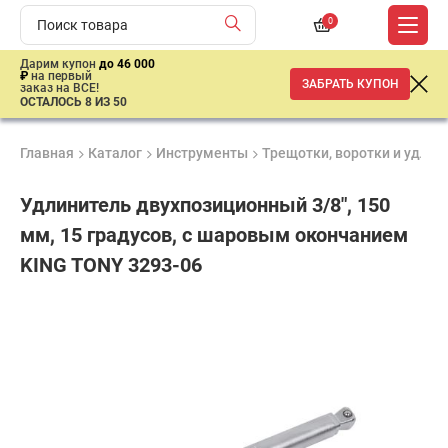
0
Дарим купон
до 46 000
₽
на первый
ЗАБРАТЬ КУПОН
заказ на ВСЕ!
ОСТАЛОСЬ 8 ИЗ 50
Главная
Каталог
Инструменты
Трещотки, воротки и удлин
Удлинитель двухпозиционный 3/8", 150
мм, 15 градусов, с шаровым окончанием
KING TONY 3293-06
Удобные
Гарантия
Доставка
способы
1 год
от 2 дней
420
оплаты
₽
имальная